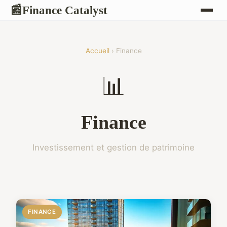
Finance Catalyst
📰
Accueil
› Finance
📊
Finance
Investissement et gestion de patrimoine
FINANCE