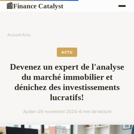
Finance Catalyst
📰
Accueil
›
Actu
ACTU
Devenez un expert de l'analyse
du marché immobilier et
dénichez des investissements
lucratifs!
Ayden
•
26 novembre 2024
•
6 min de lecture