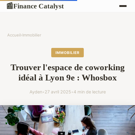
Finance Catalyst
📰
Accueil
›
Immobilier
IMMOBILIER
Trouver l'espace de coworking
idéal à Lyon 9e : Whosbox
Ayden
•
27 avril 2025
•
4 min de lecture