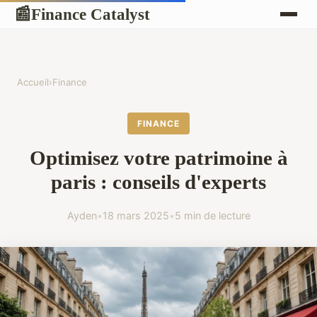
Finance Catalyst
📰
Accueil
›
Finance
FINANCE
Optimisez votre patrimoine à
paris : conseils d'experts
Ayden
•
18 mars 2025
•
5 min de lecture