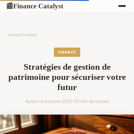
Finance Catalyst
📰
Accueil
›
Finance
FINANCE
Stratégies de gestion de
patrimoine pour sécuriser votre
futur
Ayden
•
4 octobre 2025
•
10 min de lecture